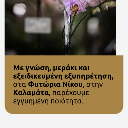
Με γνώση, μεράκι και
εξειδικευμένη εξυπηρέτηση,
στα
Φυτώρια
Νίκου
, στην
Καλαμάτα
, παρέχουμε
εγγυημένη ποιότητα.