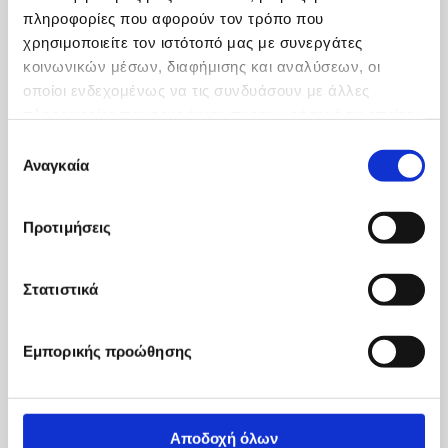
πληροφορίες που αφορούν τον τρόπο που
χρησιμοποιείτε τον ιστότοπό μας με συνεργάτες
κοινωνικών μέσων, διαφήμισης και αναλύσεων, οι
οποίοι ενδεχομένως να τις συνδυάσουν με άλλες
πληροφορίες που τους έχετε παραχωρήσει ή τις οποίες
έχουν συλλέξει σε σχέση με την από μέρους σας χρήση
Επιλογή
των υπηρεσιών τους.
Αναγκαία
συγκατάθεσης
Προτιμήσεις
Στατιστικά
Εμπορικής προώθησης
Αποδοχή όλων