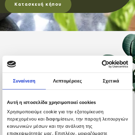
Kατασκευή κήπου
Στον χώρο μας θα βρείτε, επίσης,
όλα τα
Συναίνεση
Λεπτομέρειες
Σχετικά
απαραίτητα είδη για τον κήπο και τη βεράντα:
κομπόστ (χώματα), λιπάσματα, γλάστρες,
Αυτή η ιστοσελίδα χρησιμοποιεί cookies
εργαλεία και συστήματα ποτίσματος,
για να
δημιουργήσετε το ιδανικό φυσικό
Χρησιμοποιούμε cookie για την εξατομίκευση
περιβάλλον
στο σπίτι ή την επιχείρησή σας.
περιεχομένου και διαφημίσεων, την παροχή λειτουργιών
κοινωνικών μέσων και την ανάλυση της
επισκεψιμότητάς μας. Επιπλέον, μοιραζόμαστε