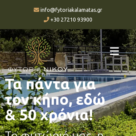
info@fytoriakalamatas.gr

+30 27210 93900

Τα πάντα για
τον κήπο, εδώ
& 50 χρόνια!
Το φυτώριό μας, η